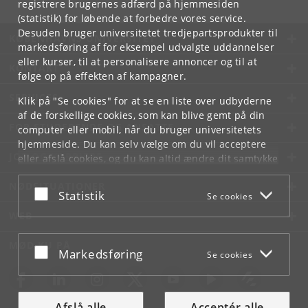
registrere brugernes adfærd på hjemmesiden
(statistik) for løbende at forbedre vores service.
Desuden bruger universitetet tredjepartsprodukter til
KØBENHAVNS UNIVERSITET
markedsføring af for eksempel udvalgte uddannelser
eller kurser, til at personalisere annoncer og til at
KONTAKT
følge op på effekten af kampagner.
SERVICES
Klik på "Se cookies" for at se en liste over udbyderne
af de forskellige cookies, som kan blive gemt på din
FOR STUDERENDE OG ANSATTE
computer eller mobil, når du bruger universitetets
hjemmeside. Du kan selv vælge om du vil acceptere
JOB OG KARRIERE
eller afslå cookies, og du kan altid ændre dit samtykke
under
Cookie- og privatlivspolitik
som du finder i
NØDSITUATIONER
bunden af hver side.
Acceptér eller afslå
Statistik
Se cookies
Googles privatlivspolitik
WEB
MØD KU PÅ
Acceptér eller afslå
Markedsføring
Se cookies
Afslå alle
Acceptér alle