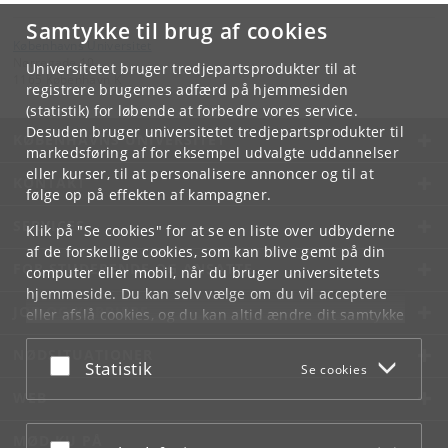
Samtykke til brug af cookies
Københavns Universitet
Nørregade 10
Universitetet bruger tredjepartsprodukter til at
1165 København K
registrere brugernes adfærd på hjemmesiden
(statistik) for løbende at forbedre vores service.
Desuden bruger universitetet tredjepartsprodukter til
KØBENHAVNS UNIVERSITET
markedsføring af for eksempel udvalgte uddannelser
eller kurser, til at personalisere annoncer og til at
KONTAKT
følge op på effekten af kampagner.
SERVICES
Klik på "Se cookies" for at se en liste over udbyderne
af de forskellige cookies, som kan blive gemt på din
FOR STUDERENDE OG ANSATTE
computer eller mobil, når du bruger universitetets
hjemmeside. Du kan selv vælge om du vil acceptere
JOB OG KARRIERE
eller afslå cookies, og du kan altid ændre dit samtykke
under
Cookie- og privatlivspolitik
som du finder i
NØDSITUATIONER
bunden af hver side.
Acceptér eller afslå
Statistik
Se cookies
Googles privatlivspolitik
WEB
MØD KU PÅ