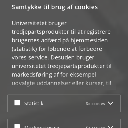
Samtykke til brug af cookies
Universitetet bruger
tredjepartsprodukter til at registrere
brugernes adfærd på hjemmesiden
(statistik) for løbende at forbedre
vores service. Desuden bruger
universitetet tredjepartsprodukter til
markedsføring af for eksempel
udvalgte uddannelser eller kurser, til
at personalisere annoncer og til at
følge op på effekten af kampagner.
Acceptér eller afslå
Statistik
Se cookies
Klik på "Se cookies" for at se en liste
over udbyderne af de forskellige
Acceptér eller afslå
Markedsføring
Se cookies